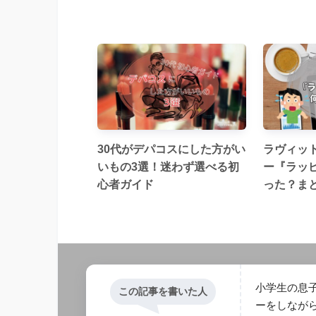
30代がデパコスにした方がい
ラヴィッ
いもの3選！迷わず選べる初
ー『ラッ
心者ガイド
った？ま
小学生の息子
この記事を書いた人
ーをしなが