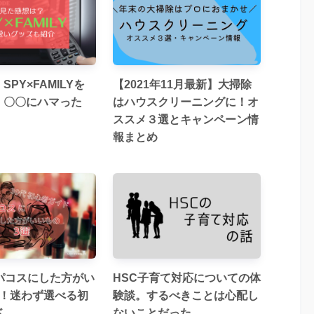
PY×FAMILYを
【2021年11月最新】大掃除
！〇〇にハマった
はハウスクリーニングに！オ
ススメ３選とキャンペーン情
報まとめ
デパコスにした方がい
HSC子育て対応についての体
選！迷わず選べる初
験談。するべきことは心配し
ド
ないことだった